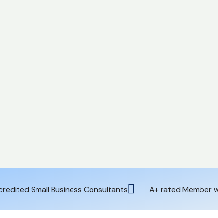
credited Small Business Consultants
A+ rated Member w