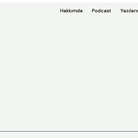
Hakkımda
Hakkımda
Podcast
Podcast
Yazılar
Yazılar