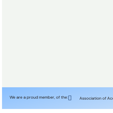
We are a proud member, of the:
Association of Ac